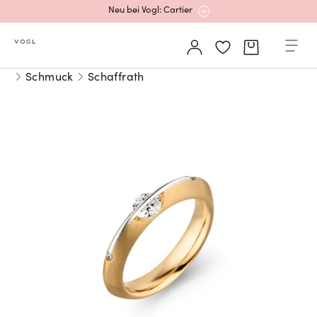
Neu bei Vogl: Cartier
Mehr erfahren: Ikonische Uhren von Cartier
Schmuck
Schaffrath
Rolex Certified Pre-Owned entdecken
Neu bei Vogl: Uhren von Grand Seiko
Neu bei Vogl: Cartier