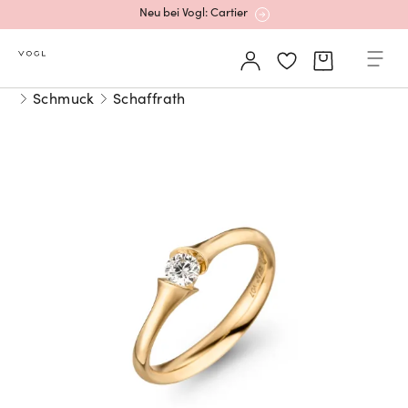
Neu bei Vogl: Cartier
Mehr erfahren: Ikonische Uhren von Cartier
Schmuck
Schaffrath
Rolex Certified Pre-Owned entdecken
Neu bei Vogl: Uhren von Grand Seiko
Neu bei Vogl: Cartier