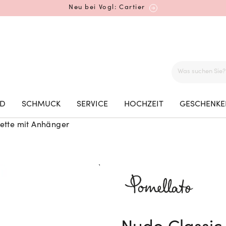
Neu bei Vogl: Cartier
Mehr erfahren: Ikonische Uhren von Cartier
ED
SCHMUCK
SERVICE
HOCHZEIT
GESCHENKE
ette mit Anhänger
Rolex Certified Pre-Owned entdecken
Neu bei Vogl: Uhren von Grand Seiko