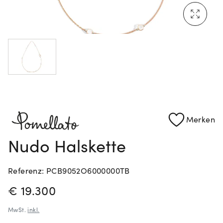
Mehr erfahren: Ikonische Uhren von Cartier
Rolex Certified Pre-Owned entdecken
Merken
Nudo Halskette
Referenz: PCB9052O6000000TB
PREISINFORMATIONEN
€ 19.300
MwSt.
inkl.