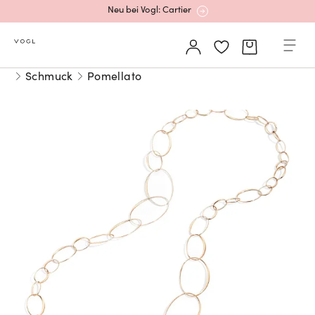
Neu bei Vogl: Cartier
Mehr erfahren: Ikonische Uhren von Cartier
Schmuck
Pomellato
Rolex Certified Pre-Owned entdecken
Neu bei Vogl: Uhren von Grand Seiko
Neu bei Vogl: Cartier