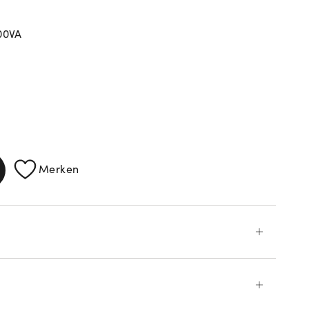
00VA
ATIONEN
Merken