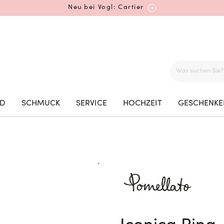
Neu bei Vogl: Cartier
Mehr erfahren: Ikonische Uhren von Cartier
ED
SCHMUCK
SERVICE
HOCHZEIT
GESCHENKE
Rolex Certified Pre-Owned entdecken
Neu bei Vogl: Uhren von Grand Seiko