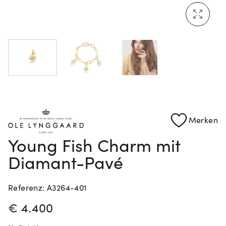
Mehr erfahren: Ikonische Uhren von Cartier
Rolex Certified Pre-Owned entdecken
Merken
Young Fish Charm mit
Diamant-Pavé
Referenz: A3264-401
PREISINFORMATIONEN
€ 4.400