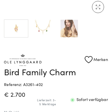
Mehr erfahren: Ikonische Uhren von Cartier
Rolex Certified Pre-Owned entdecken
Merken
Bird Family Charm
Referenz: A3261-402
PREISINFORMATIONEN
€ 2.700
Sofort verfügbar
Lieferzeit: 3-
5 Werktage