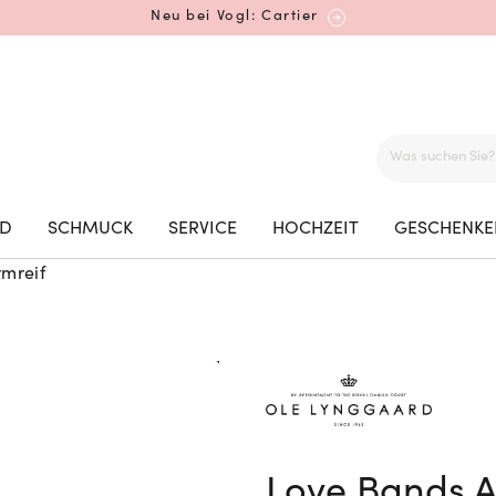
Neu bei Vogl: Cartier
Mehr erfahren: Ikonische Uhren von Cartier
ED
SCHMUCK
SERVICE
HOCHZEIT
GESCHENKE
mreif
Rolex Certified Pre-Owned entdecken
Neu bei Vogl: Uhren von Grand Seiko
Love Bands A