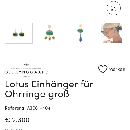
Mehr erfahren: Ikonische Uhren von Cartier
Rolex Certified Pre-Owned entdecken
Merken
Lotus Einhänger für
Ohrringe groß
Referenz: A3061-404
PREISINFORMATIONEN
€ 2.300