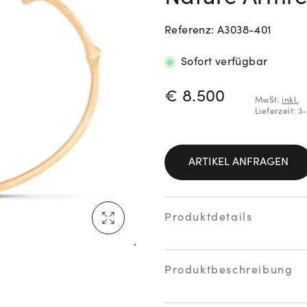
Referenz: A3038-401
Neu bei Vogl: Cartier
Sofort verfügbar
PREISINFORM
€ 8.500
MwSt.
inkl.
Lieferzeit: 
Mehr erfahren: Ikonische Uhren von Cartier
ARTIKEL ANFRAGEN
Rolex Certified Pre-Owned entdecken
Produktdetails
Produktbeschreibung