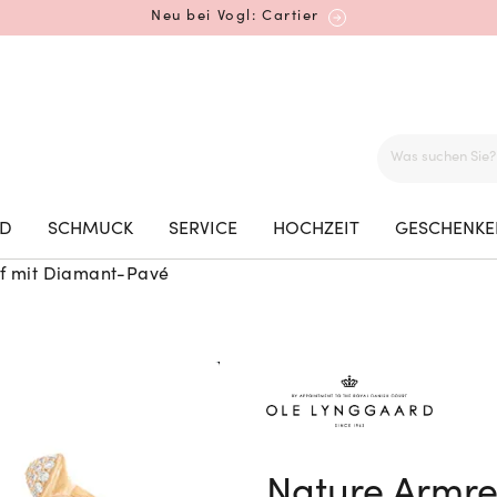
Neu bei Vogl: Cartier
Mehr erfahren: Ikonische Uhren von Cartier
ED
SCHMUCK
SERVICE
HOCHZEIT
GESCHENKE
f mit Diamant-Pavé
Rolex Certified Pre-Owned entdecken
Neu bei Vogl: Uhren von Grand Seiko
Nature Armre