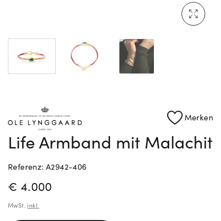
Mehr erfahren: Ikonische Uhren von Cartier
Rolex Certified Pre-Owned entdecken
Merken
Life Armband mit Malachit
Referenz: A2942-406
PREISINFORMATIONEN
€ 4.000
MwSt.
inkl.