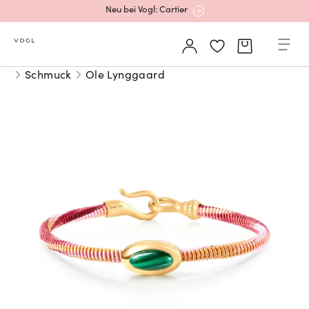
Neu bei Vogl: Cartier
Mehr erfahren: Ikonische Uhren von Cartier
Schmuck
Ole Lynggaard
Rolex Certified Pre-Owned entdecken
Neu bei Vogl: Uhren von Grand Seiko
Neu bei Vogl: Cartier