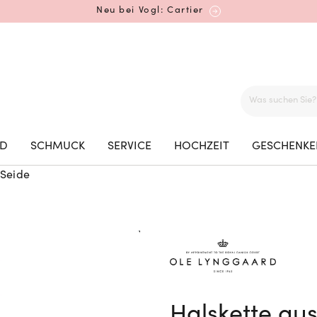
Neu bei Vogl: Cartier
Mehr erfahren: Ikonische Uhren von Cartier
ED
SCHMUCK
SERVICE
HOCHZEIT
GESCHENKE
 Seide
Rolex Certified Pre-Owned entdecken
Neu bei Vogl: Uhren von Grand Seiko
Halskette aus