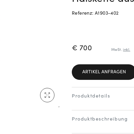
Referenz: A1903-402
Neu bei Vogl: Cartier
PREISINFORM
€ 700
MwSt.
inkl.
Mehr erfahren: Ikonische Uhren von Cartier
ARTIKEL ANFRAGEN
Rolex Certified Pre-Owned entdecken
Produktdetails
Produktbeschreibung