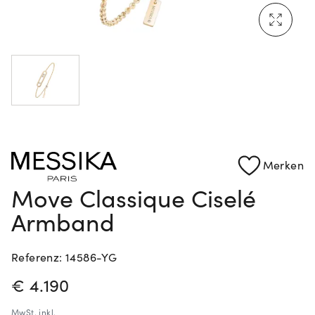
Mehr erfahren: Ikonische Uhren von Cartier
Rolex Certified Pre-Owned entdecken
Merken
Move Classique Ciselé
Armband
Referenz: 14586-YG
PREISINFORMATIONEN
€ 4.190
MwSt.
inkl.