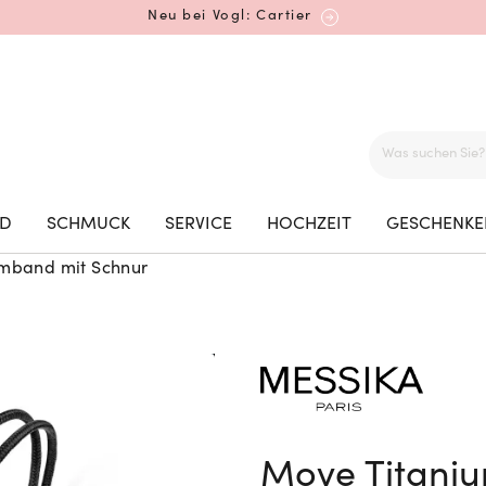
Neu bei Vogl: Cartier
Mehr erfahren: Ikonische Uhren von Cartier
ED
SCHMUCK
SERVICE
HOCHZEIT
GESCHENKE
mband mit Schnur
Rolex Certified Pre-Owned entdecken
Neu bei Vogl: Uhren von Grand Seiko
Move Titani