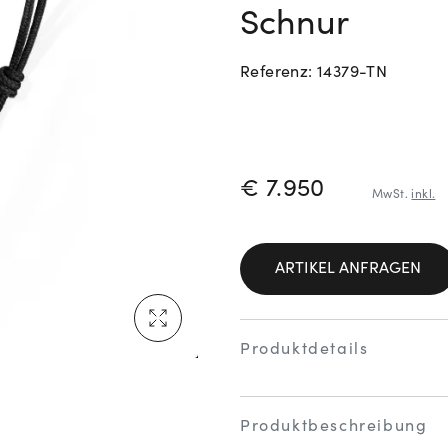
Schnur
Neu bei Vogl: Cartier
Referenz: 14379-TN
Mehr erfahren: Ikonische Uhren von Cartier
PREISINFORM
€ 7.950
MwSt.
inkl.
ARTIKEL ANFRAGEN
Rolex Certified Pre-Owned entdecken
Produktdetails
Produktbeschreibung