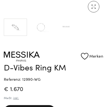
Mehr erfahren: Ikonische Uhren von Cartier
Rolex Certified Pre-Owned entdecken
Merken
D-Vibes Ring KM
Referenz: 12990-WG
PREISINFORMATIONEN
€ 1.670
MwSt.
inkl.