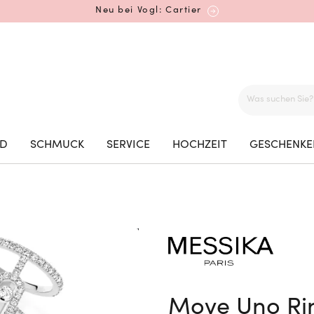
Neu bei Vogl: Cartier
Mehr erfahren: Ikonische Uhren von Cartier
ED
SCHMUCK
SERVICE
HOCHZEIT
GESCHENKE
Rolex Certified Pre-Owned entdecken
Neu bei Vogl: Uhren von Grand Seiko
Move Uno Ri