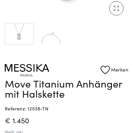
Mehr erfahren: Ikonische Uhren von Cartier
Rolex Certified Pre-Owned entdecken
Merken
Move Titanium Anhänger
mit Halskette
Referenz: 12538-TN
PREISINFORMATIONEN
€ 1.450
MwSt.
inkl.