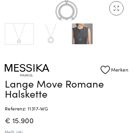
Mehr erfahren: Ikonische Uhren von Cartier
Rolex Certified Pre-Owned entdecken
Merken
Lange Move Romane
Halskette
Referenz: 11317-WG
PREISINFORMATIONEN
€ 15.900
MwSt.
inkl.