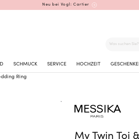
Neu bei Vogl: Cartier
Mehr erfahren: Ikonische Uhren von Cartier
ED
SCHMUCK
SERVICE
HOCHZEIT
GESCHENKE
edding Ring
Rolex Certified Pre-Owned entdecken
Neu bei Vogl: Uhren von Grand Seiko
My Twin Toi 