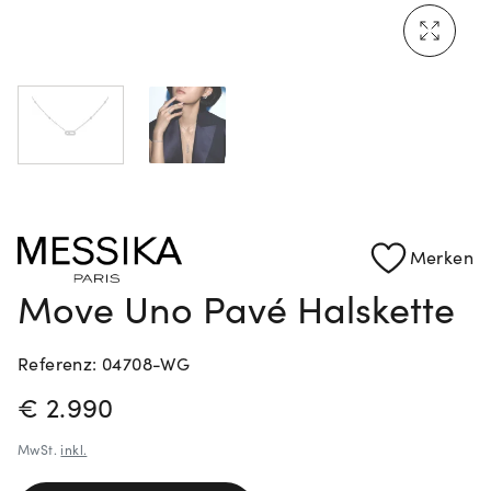
Mehr erfahren: Ikonische Uhren von Cartier
Rolex Certified Pre-Owned entdecken
Merken
Move Uno Pavé Halskette
Referenz: 04708-WG
PREISINFORMATIONEN
€ 2.990
MwSt.
inkl.