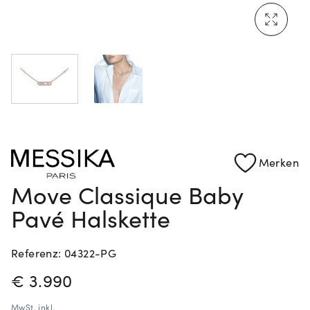
Mehr erfahren: Ikonische Uhren von Cartier
Rolex Certified Pre-Owned entdecken
Merken
Move Classique Baby
Pavé Halskette
Referenz: 04322-PG
PREISINFORMATIONEN
€ 3.990
MwSt.
inkl.