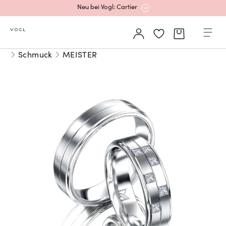
Neu bei Vogl: Cartier
Mehr erfahren: Ikonische Uhren von Cartier
Schmuck
MEISTER
Rolex Certified Pre-Owned entdecken
Neu bei Vogl: Uhren von Grand Seiko
Neu bei Vogl: Cartier