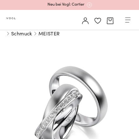
Neu bei Vogl: Cartier
Mehr erfahren: Ikonische Uhren von Cartier
Schmuck
MEISTER
Rolex Certified Pre-Owned entdecken
Neu bei Vogl: Uhren von Grand Seiko
Neu bei Vogl: Cartier