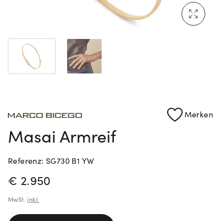
Rolex Certified Pre-Owned entdecken
Merken
Masai Armreif
Referenz: SG730 B1 YW
PREISINFORMATIONEN
€ 2.950
MwSt.
inkl.