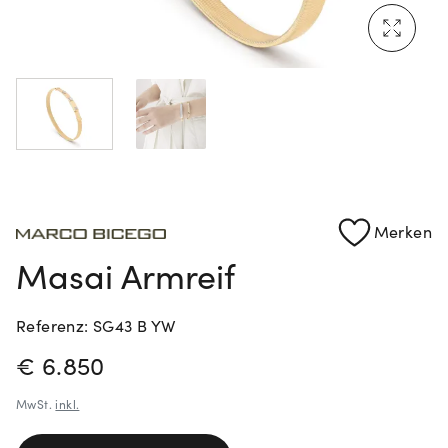
Mehr erfahren: Ikonische Uhren von Cartier
Rolex Certified Pre-Owned entdecken
Merken
Masai Armreif
Referenz: SG43 B YW
PREISINFORMATIONEN
€ 6.850
MwSt.
inkl.