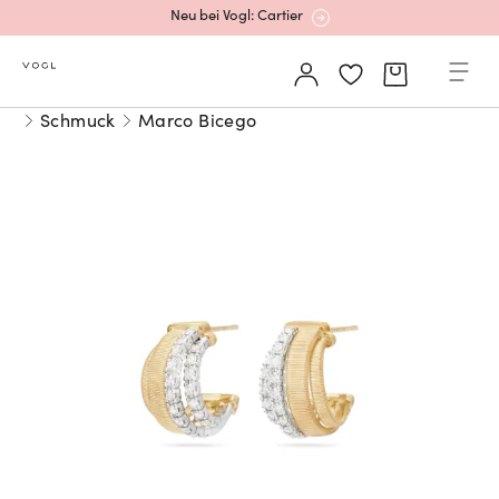
Neu bei Vogl: Cartier
Mehr erfahren: Ikonische Uhren von Cartier
Schmuck
Marco Bicego
Rolex Certified Pre-Owned entdecken
Neu bei Vogl: Uhren von Grand Seiko
Neu bei Vogl: Cartier