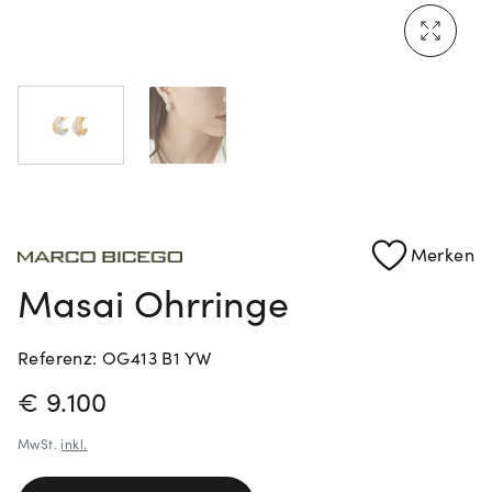
Mehr erfahren: Ikonische Uhren von Cartier
Rolex Certified Pre-Owned entdecken
Merken
Masai Ohrringe
Referenz: OG413 B1 YW
PREISINFORMATIONEN
€ 9.100
MwSt.
inkl.