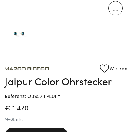
Mehr erfahren: Ikonische Uhren von Cartier
Rolex Certified Pre-Owned entdecken
Merken
Jaipur Color Ohrstecker
Referenz: OB957 TPL01 Y
PREISINFORMATIONEN
€ 1.470
MwSt.
inkl.