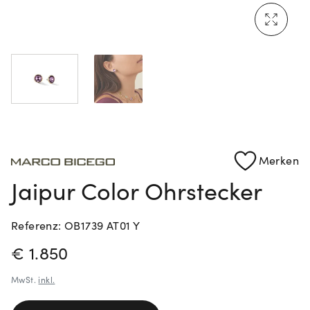
Rolex Certified Pre-Owned entdecken
Merken
Jaipur Color Ohrstecker
Referenz: OB1739 AT01 Y
PREISINFORMATIONEN
€ 1.850
MwSt.
inkl.