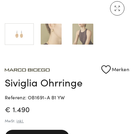
Rolex Certified Pre-Owned entdecken
Merken
Siviglia Ohrringe
Referenz: OB1691-A B1 YW
PREISINFORMATIONEN
€ 1.490
MwSt.
inkl.