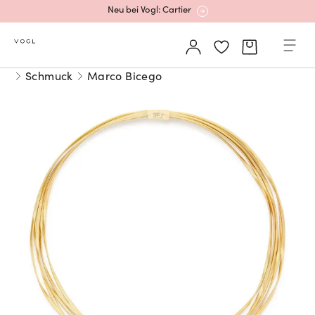
Neu bei Vogl: Cartier
Mehr erfahren: Ikonische Uhren von Cartier
Schmuck
Marco Bicego
Rolex Certified Pre-Owned entdecken
Neu bei Vogl: Uhren von Grand Seiko
Neu bei Vogl: Cartier