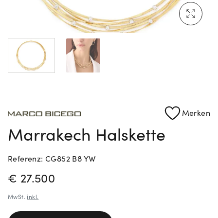
Mehr erfahren: Ikonische Uhren von Cartier
Rolex Certified Pre-Owned entdecken
Merken
Marrakech Halskette
Referenz: CG852 B8 YW
PREISINFORMATIONEN
€ 27.500
MwSt.
inkl.