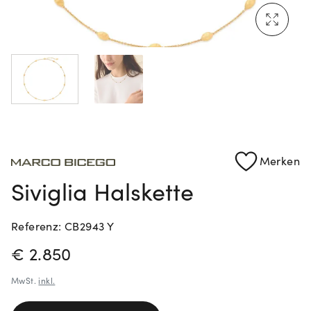
Mehr erfahren: Ikonische Uhren von Cartier
Rolex Certified Pre-Owned entdecken
Merken
Siviglia Halskette
Referenz: CB2943 Y
PREISINFORMATIONEN
€ 2.850
MwSt.
inkl.