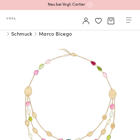
Neu bei Vogl: Cartier
Mehr erfahren: Ikonische Uhren von Cartier
Schmuck
Marco Bicego
Rolex Certified Pre-Owned entdecken
Neu bei Vogl: Uhren von Grand Seiko
Neu bei Vogl: Cartier