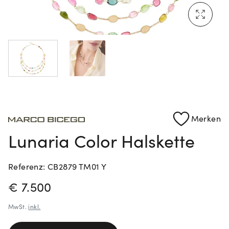
Mehr erfahren: Ikonische Uhren von Cartier
Rolex Certified Pre-Owned entdecken
Merken
Lunaria Color Halskette
Referenz: CB2879 TM01 Y
PREISINFORMATIONEN
€ 7.500
MwSt.
inkl.