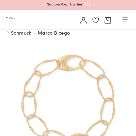
Neu bei Vogl: Cartier
Mehr erfahren: Ikonische Uhren von Cartier
Schmuck
Marco Bicego
Rolex Certified Pre-Owned entdecken
Neu bei Vogl: Uhren von Grand Seiko
Neu bei Vogl: Cartier