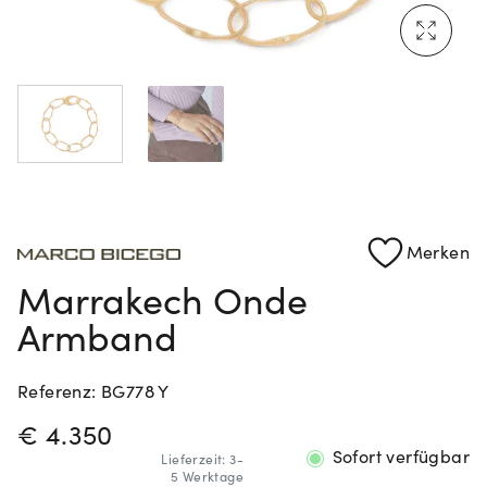
Mehr erfahren: Ikonische Uhren von Cartier
Rolex Certified Pre-Owned entdecken
Merken
Marrakech Onde
Armband
Referenz: BG778 Y
PREISINFORMATIONEN
€ 4.350
Sofort verfügbar
Lieferzeit: 3-
5 Werktage