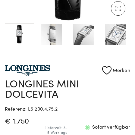
Mehr erfahren: Ikonische Uhren von Cartier
Rolex Certified Pre-Owned entdecken
Merken
LONGINES MINI
DOLCEVITA
Referenz: L5.200.4.75.2
PREISINFORMATIONEN
€ 1.750
Sofort verfügbar
Lieferzeit: 3-
5 Werktage