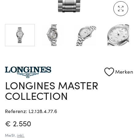
Rolex Certified Pre-Owned entdecken
Merken
LONGINES MASTER
COLLECTION
Referenz: L2.128.4.77.6
PREISINFORMATIONEN
€ 2.550
MwSt.
inkl.