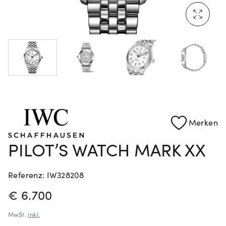
Mehr erfahren: Ikonische Uhren von Cartier
Rolex Certified Pre-Owned entdecken
Merken
PILOT’S WATCH MARK XX
Referenz: IW328208
PREISINFORMATIONEN
€ 6.700
MwSt.
inkl.