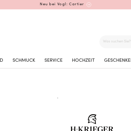
Neu bei Vogl: Cartier
Mehr erfahren: Ikonische Uhren von Cartier
ED
SCHMUCK
SERVICE
HOCHZEIT
GESCHENKE
Rolex Certified Pre-Owned entdecken
Neu bei Vogl: Uhren von Grand Seiko