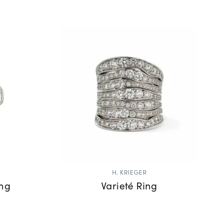
H. KRIEGER
ing
Varieté Ring