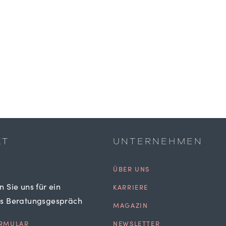
KT
UNTERNEHMEN
ÜBER UNS
n Sie uns für ein
KARRIERE
es Beratungsgespräch
MAGAZIN
RMULAR
NEWSLETTER