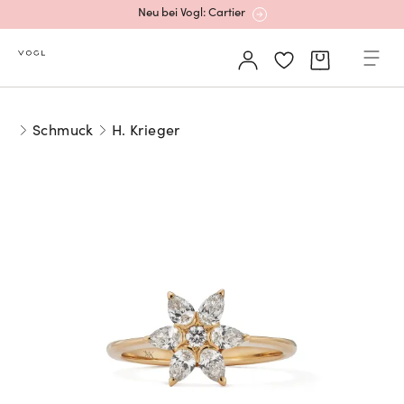
Neu bei Vogl: Cartier
Mehr erfahren: Ikonische Uhren von Cartier
Schmuck
H. Krieger
Rolex Certified Pre-Owned entdecken
Neu bei Vogl: Uhren von Grand Seiko
Neu bei Vogl: Cartier