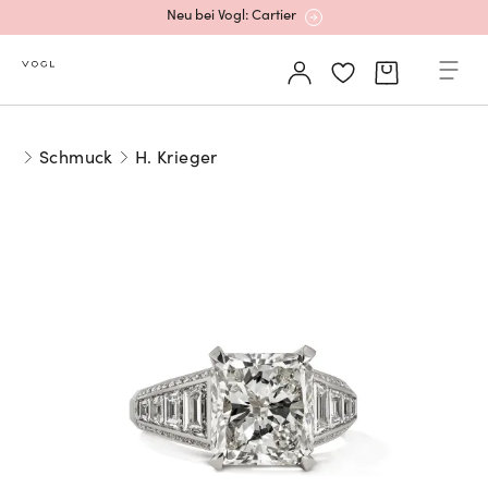
Neu bei Vogl: Cartier
Mehr erfahren: Ikonische Uhren von Cartier
Schmuck
H. Krieger
Rolex Certified Pre-Owned entdecken
Neu bei Vogl: Uhren von Grand Seiko
Neu bei Vogl: Cartier