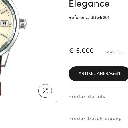
Elegance
Neu bei Vogl: Cartier
Referenz: SBGR261
PREISINFORM
€ 5.000
Mehr erfahren: Ikonische Uhren von Cartier
MwSt.
inkl.
ARTIKEL ANFRAGEN
Rolex Certified Pre-Owned entdecken
Produktdetails
Produktbeschreibung