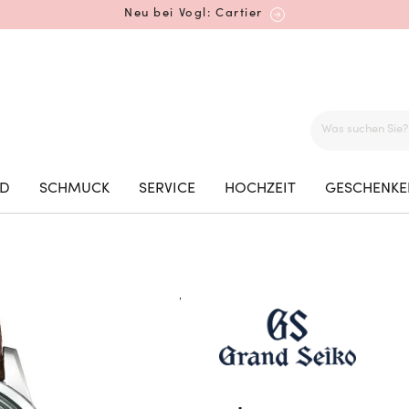
Neu bei Vogl: Cartier
Mehr erfahren: Ikonische Uhren von Cartier
ED
SCHMUCK
SERVICE
HOCHZEIT
GESCHENKE
Rolex Certified Pre-Owned entdecken
Neu bei Vogl: Uhren von Grand Seiko