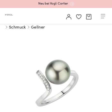
Neu bei Vogl: Cartier
Mehr erfahren: Ikonische Uhren von Cartier
Schmuck
Gellner
Rolex Certified Pre-Owned entdecken
Neu bei Vogl: Uhren von Grand Seiko
Neu bei Vogl: Cartier