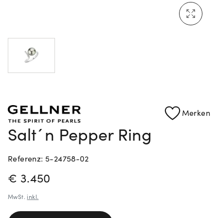
Mehr erfahren: Ikonische Uhren von Cartier
Rolex Certified Pre-Owned entdecken
Merken
Salt´n Pepper Ring
Referenz: 5-24758-02
PREISINFORMATIONEN
€ 3.450
MwSt.
inkl.