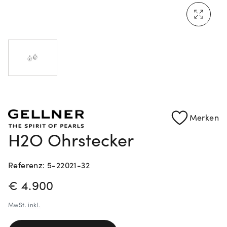
Mehr erfahren: Ikonische Uhren von Cartier
Rolex Certified Pre-Owned entdecken
Merken
H2O Ohrstecker
Referenz: 5-22021-32
PREISINFORMATIONEN
€ 4.900
MwSt.
inkl.