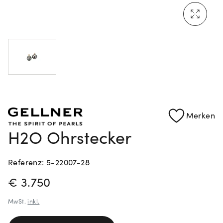
Mehr erfahren: Ikonische Uhren von Cartier
Rolex Certified Pre-Owned entdecken
Merken
H2O Ohrstecker
Referenz: 5-22007-28
PREISINFORMATIONEN
€ 3.750
MwSt.
inkl.