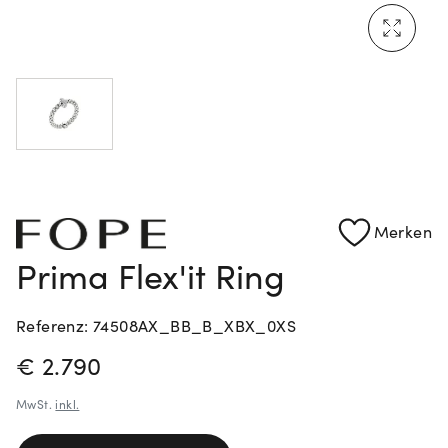
Mehr erfahren: Ikonische Uhren von Cartier
Rolex Certified Pre-Owned entdecken
Merken
Prima Flex'it Ring
Referenz: 74508AX_BB_B_XBX_0XS
PREISINFORMATIONEN
€ 2.790
MwSt.
inkl.