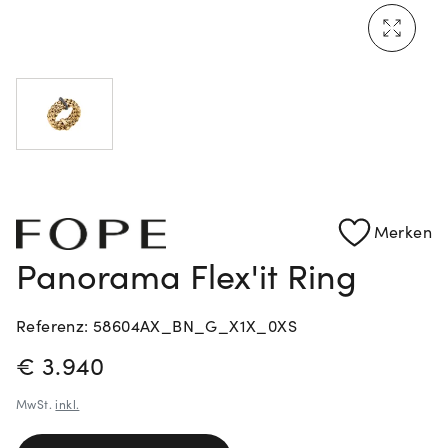
Mehr erfahren: Ikonische Uhren von Cartier
Rolex Certified Pre-Owned entdecken
Merken
Panorama Flex'it Ring
Referenz: 58604AX_BN_G_X1X_0XS
PREISINFORMATIONEN
€ 3.940
MwSt.
inkl.