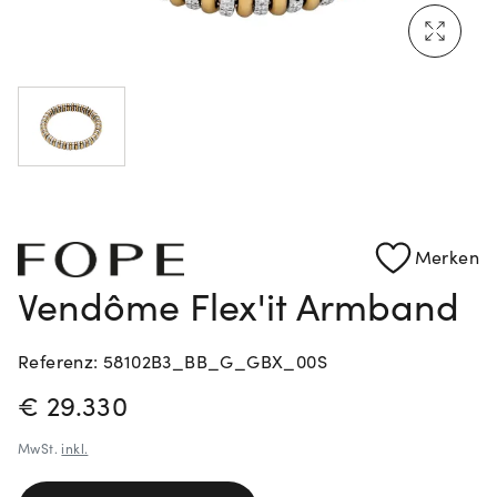
Mehr erfahren: Ikonische Uhren von Cartier
Rolex Certified Pre-Owned entdecken
Merken
Vendôme Flex'it Armband
Referenz: 58102B3_BB_G_GBX_00S
PREISINFORMATIONEN
€ 29.330
MwSt.
inkl.