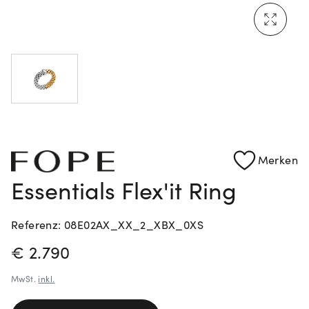
Mehr erfahren: Ikonische Uhren von Cartier
Rolex Certified Pre-Owned entdecken
Merken
Essentials Flex'it Ring
Referenz: 08E02AX_XX_2_XBX_0XS
PREISINFORMATIONEN
€ 2.790
MwSt.
inkl.