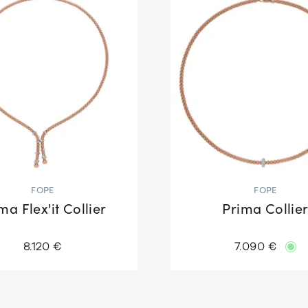
FOPE
FOPE
ma Flex'it Collier
Prima Collie
8.120 €
7.090 €