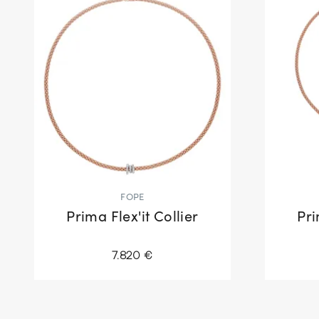
FOPE
Prima Flex'it Collier
Pri
7.820 €