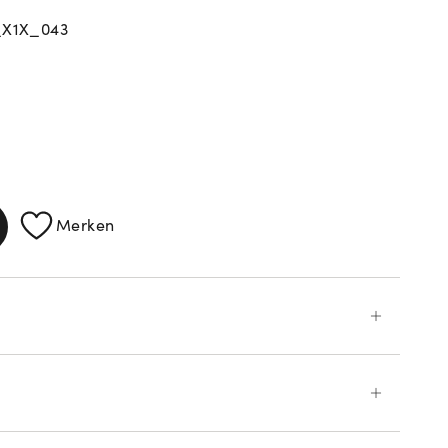
_X1X_043
ATIONEN
Merken