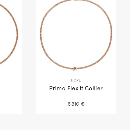
FOPE
r
Prima Flex'it Collier
6.810 €