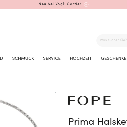
Neu bei Vogl: Cartier
Mehr erfahren: Ikonische Uhren von Cartier
ED
SCHMUCK
SERVICE
HOCHZEIT
GESCHENKE
Rolex Certified Pre-Owned entdecken
Neu bei Vogl: Uhren von Grand Seiko
Prima Halske