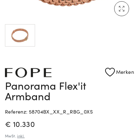
Mehr erfahren: Ikonische Uhren von Cartier
Rolex Certified Pre-Owned entdecken
Merken
Panorama Flex'it
Armband
Referenz: 58704BX_XX_R_RBG_0XS
PREISINFORMATIONEN
€ 10.330
MwSt.
inkl.