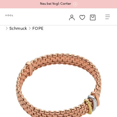
Neu bei Vogl: Cartier
Mehr erfahren: Ikonische Uhren von Cartier
Schmuck
FOPE
Rolex Certified Pre-Owned entdecken
Neu bei Vogl: Uhren von Grand Seiko
Neu bei Vogl: Cartier